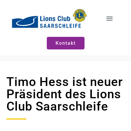
Zum
Inhalt
springen
Toggle
Naviga
Start
Kontakt
Neuigkeiten
Timo Hess ist neuer
Vorstände
Präsident des Lions
Club Saarschleife