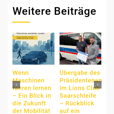
Weitere Beiträge
Wenn
Übergabe des
Li
Maschinen
Präsidentenamts
Sa
fahren lernen
im Lions Club
sp
– Ein Blick in
Saarschleife
Fa
die Zukunft
– Rückblick
Ga
der Mobilität
auf ein
Un