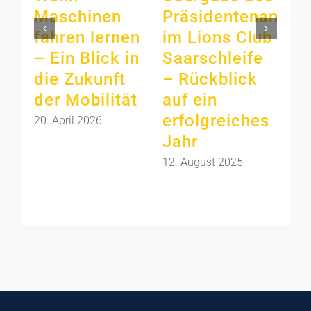
Maschinen
Präsidentenamts
Sa
fahren lernen
im Lions Club
sp
– Ein Blick in
Saarschleife
Fa
die Zukunft
– Rückblick
Ga
der Mobilität
auf ein
Un
erfolgreiches
fü
20. April 2026
Jahr
Lo
12. August 2025
14. 