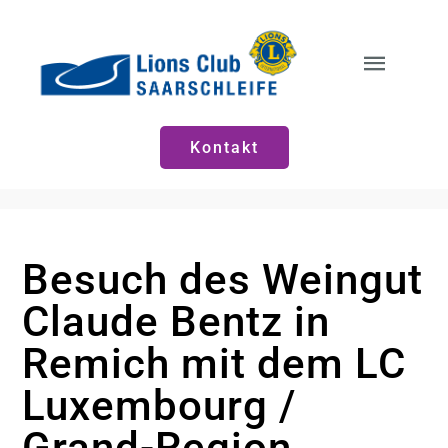
Zum
Inhalt
springen
Toggle
Naviga
Start
Kontakt
Neuigkeiten
Besuch des Weingut
Vorstände
Claude Bentz in
Remich mit dem LC
Luxembourg /
Grand-Region