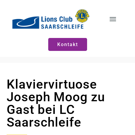
Zum
Inhalt
springen
Toggle
Naviga
Start
Kontakt
Neuigkeiten
Klaviervirtuose
Vorstände
Joseph Moog zu
Gast bei LC
Saarschleife