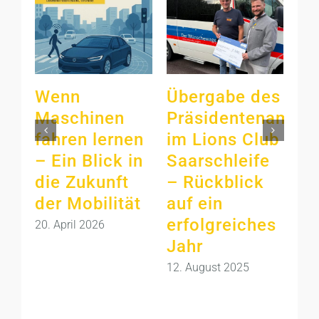
Wenn
Übergabe des
Li
Maschinen
Präsidentenamts
Sa
fahren lernen
im Lions Club
sp
– Ein Blick in
Saarschleife
Fa
die Zukunft
– Rückblick
Ga
der Mobilität
auf ein
Un
erfolgreiches
fü
20. April 2026
Jahr
Lo
12. August 2025
14. 