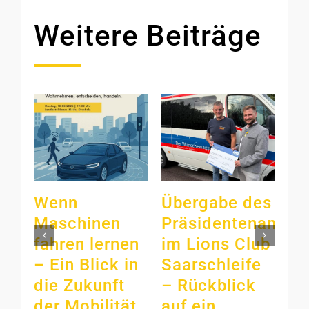
Weitere Beiträge
Wenn
Übergabe des
Li
Maschinen
Präsidentenamts
Sa
fahren lernen
im Lions Club
sp
– Ein Blick in
Saarschleife
Fa
die Zukunft
– Rückblick
Ga
der Mobilität
auf ein
Un