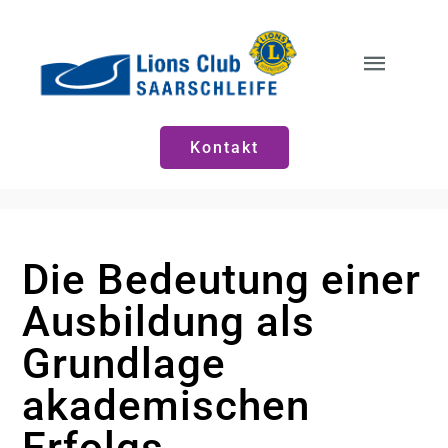
Zum
Inhalt
springen
Toggle
Naviga
Start
Kontakt
Neuigkeiten
Die Bedeutung einer
Vorstände
Ausbildung als
Grundlage
akademischen
Erfolgs