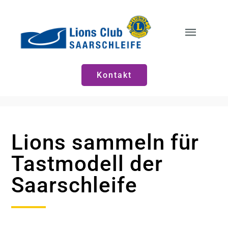
Zum
Inhalt
springen
Toggle
Naviga
Start
Kontakt
Neuigkeiten
Lions sammeln für
Vorstände
Tastmodell der
Saarschleife