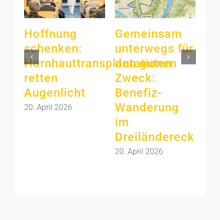
Hoffnung
Gemeinsam
Üb
schenken:
unterwegs für
Pr
Hornhauttransplantationen
den guten
im
retten
Zweck:
Sa
Augenlicht
Benefiz-
– 
Wanderung
au
20. April 2026
im
er
Dreiländereck
Ja
20. April 2026
12.